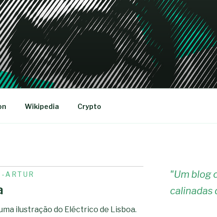
R
on
Wikipedia
Crypto
"
Um blog c
I-ARTUR
a
calinadas 
 uma ilustração do Eléctrico de Lisboa.