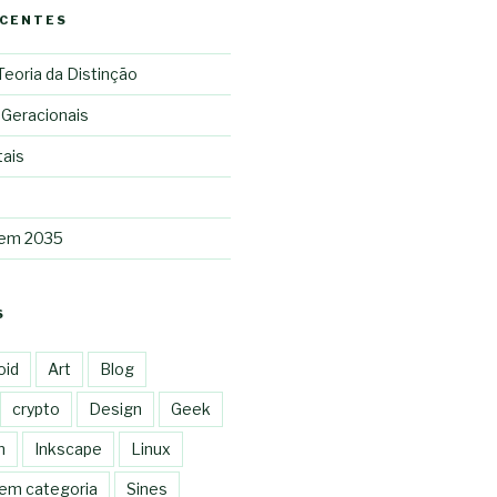
ECENTES
 Teoria da Distinção
 Geracionais
tais
 em 2035
S
oid
Art
Blog
crypto
Design
Geek
n
Inkscape
Linux
em categoria
Sines