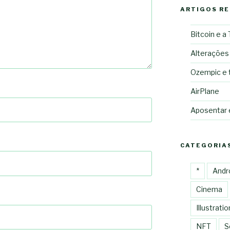
ARTIGOS R
Bitcoin e a
Alterações
Ozempic e 
AirPlane
Aposentar
CATEGORIA
*
Andr
Cinema
Illustratio
NFT
S