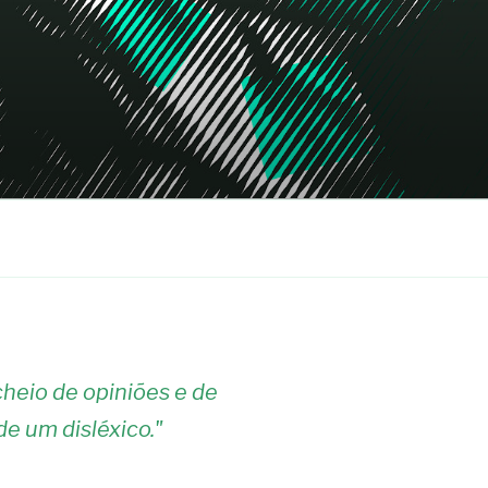
heio de opiniões e de
de um disléxico.
"