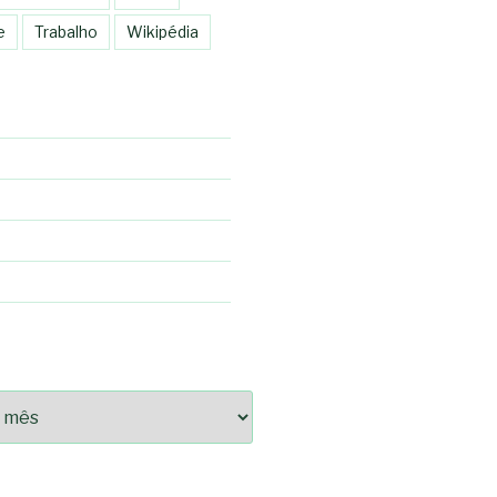
e
Trabalho
Wikipédia
92fce14825bc0cf6e096543633d9df08c13bf8c