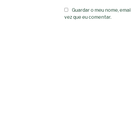
Guardar o meu nome, email
vez que eu comentar.
Navegação
de
artigos