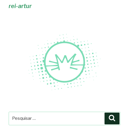
rei-artur
Pesquisar
Pesqu
por: