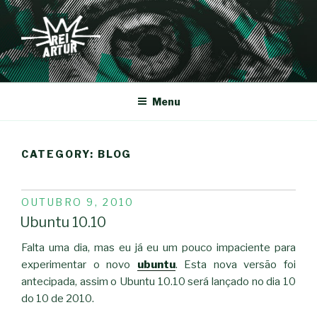
Saltar
para
o
conteúdo
REI-ARTUR
Menu
CATEGORY:
BLOG
PUBLICADO
OUTUBRO 9, 2010
EM
Ubuntu 10.10
Falta uma dia, mas eu já eu um pouco impaciente para
experimentar o novo
ubuntu
. Esta nova versão foi
antecipada, assim o Ubuntu 10.10 será lançado no dia 10
do 10 de 2010.