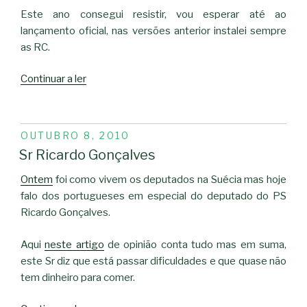
Este ano consegui resistir, vou esperar até ao
lançamento oficial, nas versões anterior instalei sempre
as RC.
“Ubuntu
Continuar a ler
10.10”
PUBLICADO
OUTUBRO 8, 2010
EM
Sr Ricardo Gonçalves
Ontem
foi como vivem os deputados na Suécia mas hoje
falo dos portugueses em especial do deputado do PS
Ricardo Gonçalves.
Aqui
neste artigo
de opinião conta tudo mas em suma,
este Sr diz que está passar dificuldades e que quase não
tem dinheiro para comer.