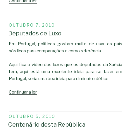
“Sr
Continuar a ler
Ricardo
Gonçalves”
PUBLICADO
OUTUBRO 7, 2010
EM
Deputados de Luxo
Em Portugal, políticos gostam muito de usar os país
nórdicos para comparações e como referência.
Aqui fica o video dos luxos que os deputados da Suécia
tem, aqui está uma excelente ideia para se fazer em
Portugal, seria uma boa ideia para diminuir o défice
“Deputados
Continuar a ler
de
Luxo”
PUBLICADO
OUTUBRO 5, 2010
EM
Centenário desta República