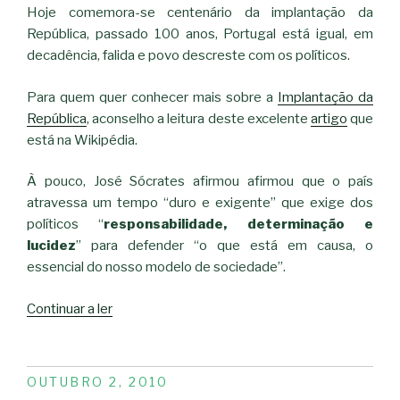
Hoje comemora-se centenário da implantação da
República, passado 100 anos, Portugal está igual, em
decadência, falida e povo descreste com os políticos.
Para quem quer conhecer mais sobre a
Implantação da
República
, aconselho a leitura deste excelente
artigo
que
está na Wikipédia.
À pouco, José Sócrates afirmou afirmou que o país
atravessa um tempo “duro e exigente” que exige dos
políticos “
responsabilidade, determinação e
lucidez
” para defender “o que está em causa, o
essencial do nosso modelo de sociedade”.
“Centenário
Continuar a ler
desta
República”
PUBLICADO
OUTUBRO 2, 2010