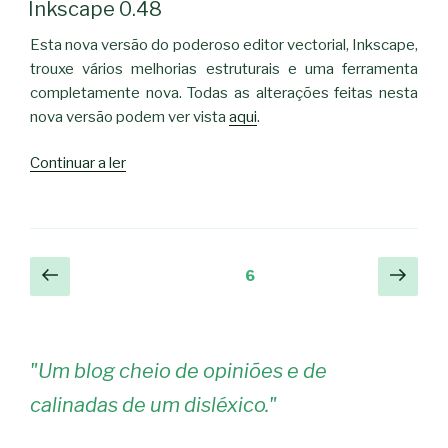
EM
Inkscape 0.48
Esta nova versão do poderoso editor vectorial, Inkscape,
trouxe vários melhorias estruturais e uma ferramenta
completamente nova. Todas as alterações feitas nesta
nova versão podem ver vista
aqui
.
“Inkscape
Continuar a ler
0.48”
Navegação
Página
Pági
Página
6
anterior
segu
de
artigos
"
Um blog cheio de opiniões e de
calinadas de um disléxico.
"