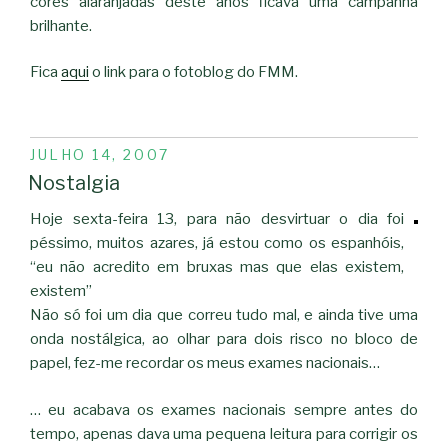
cores alaranjadas deste anos ficava uma campanha
brilhante.
Fica
aqui
o link para o fotoblog do FMM.
PUBLICADO
JULHO 14, 2007
EM
Nostalgia
Hoje sexta-feira 13, para não desvirtuar o dia foi
péssimo, muitos azares, já estou como os espanhóis,
“eu não acredito em bruxas mas que elas existem,
existem”
Não só foi um dia que correu tudo mal, e ainda tive uma
onda nostálgica, ao olhar para dois risco no bloco de
papel, fez-me recordar os meus exames nacionais…
… eu acabava os exames nacionais sempre antes do
tempo, apenas dava uma pequena leitura para corrigir os