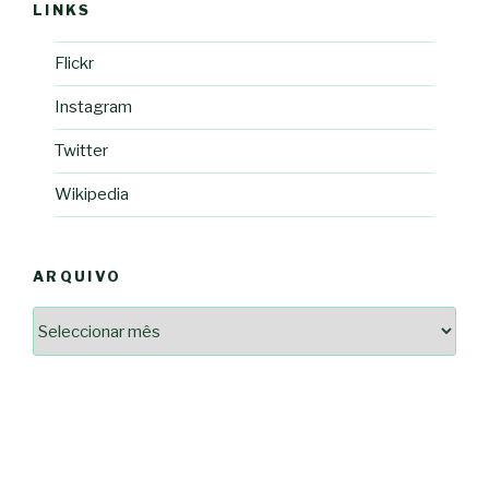
LINKS
Flickr
Instagram
Twitter
Wikipedia
ARQUIVO
Arquivo
2364a17ff3507501df1e6385392fce14825bc0cf6e096543633d9df08c13bf8c
-*-
5ad3764e127decc16ef049d68ad72809cf067c9c1963ae96b4900ef253874dc5
dda563b86f10322f3c86e597275d7f0baf48e2d3dfe445916557e5ab546c9b1d
2dd885ade01f4a84ce391643947d40e83bbcbe854929fe1b262327e6af0c384c
0b8a46ad57a9dec079d891fe35e4be78d462a88617ea7324f53630fc23140c66
163df7a08cb39ad3150966c38e6bfb512ced8986a24e5f5591cf08efe17053cb