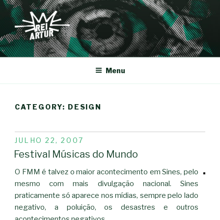
Saltar
para
o
conteúdo
REI-ARTUR
Menu
CATEGORY:
DESIGN
PUBLICADO
JULHO 22, 2007
EM
Festival Músicas do Mundo
O FMM é talvez o maior acontecimento em Sines, pelo
mesmo com mais divulgação nacional. Sines
praticamente só aparece nos mídias, sempre pelo lado
negativo, a poluição, os desastres e outros
acontecimentos negativos.