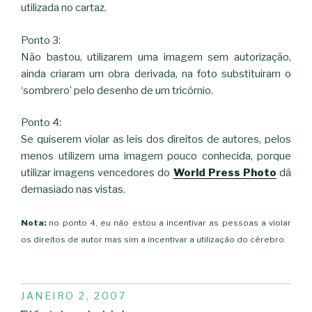
utilizada no cartaz.
Ponto 3:
Não bastou, utilizarem uma imagem sem autorização,
ainda criaram um obra derivada, na foto substituiram o
‘sombrero’ pelo desenho de um tricórnio.
Ponto 4:
Se quiserem violar as leis dos direitos de autores, pelos
menos utilizem uma imagem pouco conhecida, porque
utilizar imagens vencedores do
World Press Photo
dá
demasiado nas vistas.
Nota:
no ponto 4, eu não estou a incentivar as pessoas a violar
os direitos de autor mas sim a
incentivar a utilização do cérebro.
PUBLICADO
JANEIRO 2, 2007
EM