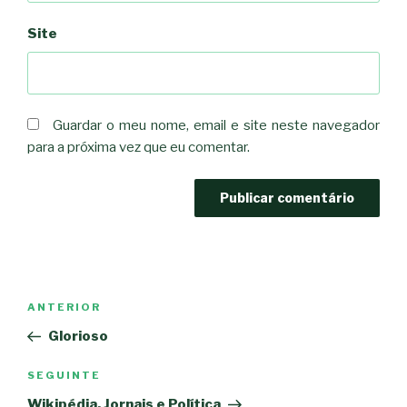
Site
Guardar o meu nome, email e site neste navegador
para a próxima vez que eu comentar.
Navegação
Conteúdo
ANTERIOR
de
anterior
Glorioso
artigos
Conteúdo
SEGUINTE
seguinte
Wikipédia, Jornais e Política