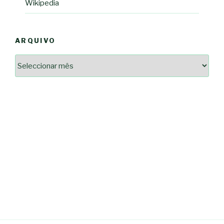
Wikipedia
ARQUIVO
Arquivo
2364a17ff3507501df1e6385392fce14825bc0cf6e096543633d9df08c13bf8c
-*-
5ad3764e127decc16ef049d68ad72809cf067c9c1963ae96b4900ef253874dc5
dda563b86f10322f3c86e597275d7f0baf48e2d3dfe445916557e5ab546c9b1d
2dd885ade01f4a84ce391643947d40e83bbcbe854929fe1b262327e6af0c384c
0b8a46ad57a9dec079d891fe35e4be78d462a88617ea7324f53630fc23140c66
163df7a08cb39ad3150966c38e6bfb512ced8986a24e5f5591cf08efe17053cb
7e18ad6ea605e728e901d7f06c1c0ed9b6bdf57af1a74aa97e3dcbacb049b7a7
-*-
80604b45f9ef0e31ae902a65ae32de7c9a3587fb764204318a242f33c8fe57cb
0ce9c9bbb7bf5237f61aa394a695ed2efe311a800817e5243e2be430c9e4cbab
a33b958c7c1fb5516abfe9252fef662adc2ab1e6360e476195f481b960d4f16e
acc91acc052185aeffc12c8c386ba3e5817e47f9db6ce28243013686a9ab556f
fc962c0b469ab86742e6ec9f444101e93fbb9b06f537db30596b3744b95899c0
d721cae6d86a538c80fb0480b358106d37292cc7ec581d624fe5047039c65a94