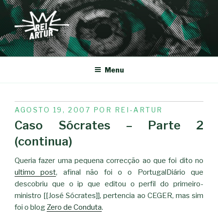
Saltar
para
o
conteúdo
REI-ARTUR
Menu
PUBLICADO
AGOSTO 19, 2007
POR
REI-ARTUR
EM
Caso Sócrates – Parte 2
(continua)
Queria fazer uma pequena correcção ao que foi dito no
ultimo post
, afinal não foi o o PortugalDiário que
descobriu que o ip que editou o perfil do primeiro-
ministro [[José Sócrates]], pertencia ao CEGER, mas sim
foi o blog
Zero de Conduta
.