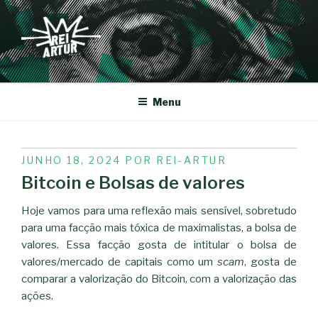
Saltar
para
o
conteúdo
REI-ARTUR
Menu
PUBLICADO
JUNHO 18, 2024
POR
REI-ARTUR
EM
Bitcoin e Bolsas de valores
Hoje vamos para uma reflexão mais sensível, sobretudo
para uma facção mais tóxica de maximalistas, a bolsa de
valores. Essa facção gosta de intitular o bolsa de
valores/mercado de capitais como um
scam
, gosta de
comparar a valorização do Bitcoin, com a valorização das
ações.