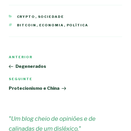
CATEGORIAS
CRYPTO
,
SOCIEDADE
ETIQUETAS
BITCOIN
,
ECONOMIA
,
POLÍTICA
Navegação
Conteúdo
ANTERIOR
de
anterior
Degenerados
artigos
Conteúdo
SEGUINTE
seguinte
Protecionismo e China
"
Um blog cheio de opiniões e de
calinadas de um disléxico.
"