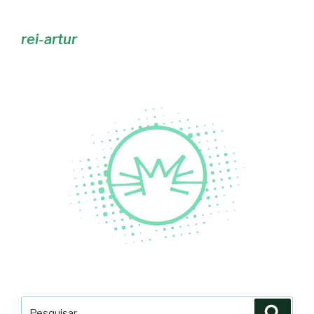
rei-artur
Pesquisar
Pesqu