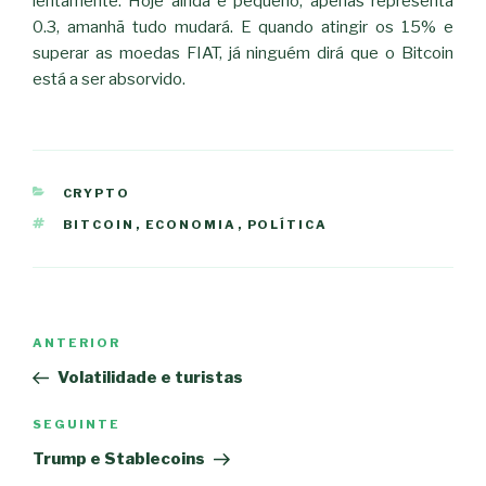
lentamente. Hoje ainda é pequeno, apenas representa
0.3, amanhã tudo mudará. E quando atingir os 15% e
superar as moedas FIAT, já ninguém dirá que o Bitcoin
está a ser absorvido.
CATEGORIAS
CRYPTO
ETIQUETAS
BITCOIN
,
ECONOMIA
,
POLÍTICA
Navegação
Conteúdo
ANTERIOR
de
anterior
Volatilidade e turistas
artigos
Conteúdo
SEGUINTE
seguinte
Trump e Stablecoins