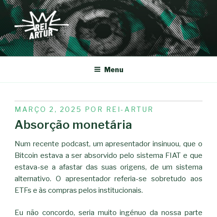
Saltar
para
o
conteúdo
REI-ARTUR
Menu
PUBLICADO
MARÇO 2, 2025
POR
REI-ARTUR
EM
Absorção monetária
Num recente podcast, um apresentador insinuou, que o
Bitcoin estava a ser absorvido pelo sistema FIAT e que
estava-se a afastar das suas origens, de um sistema
alternativo. O apresentador referia-se sobretudo aos
ETFs e às compras pelos institucionais.
Eu não concordo, seria muito ingénuo da nossa parte