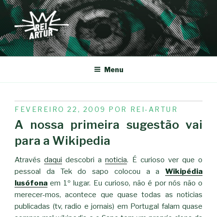
Saltar
para
o
conteúdo
REI-ARTUR
Menu
PUBLICADO
FEVEREIRO 22, 2009
POR
REI-ARTUR
EM
A nossa primeira sugestão vai
para a Wikipedia
Através
daqui
descobri a
noticia
. É curioso ver que o
pessoal da Tek do sapo colocou a a
Wikipédia
lusófona
em 1º lugar. Eu curioso, não é por nós não o
merecer-mos, acontece que quase todas as noticias
publicadas (tv, radio e jornais) em Portugal falam quase