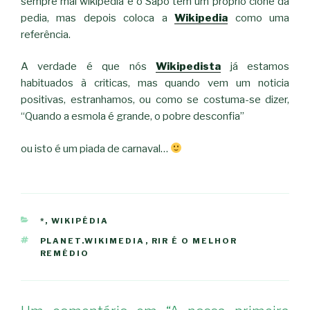
sempre mal wikipedia e o Sapo tem um proprio clone da
pedia, mas depois coloca a
Wikipedia
como uma
referência.
A verdade é que nós
Wikipedista
já estamos
habituados à criticas, mas quando vem um noticia
positivas, estranhamos, ou como se costuma-se dizer,
“Quando a esmola é grande, o pobre desconfia”
ou isto é um piada de carnaval…
CATEGORIAS
*
,
WIKIPÉDIA
ETIQUETAS
PLANET.WIKIMEDIA
,
RIR É O MELHOR
REMÉDIO