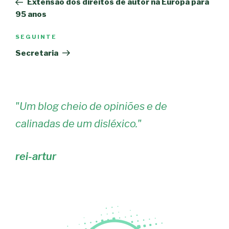
Extensão dos direitos de autor na Europa para
artigos
95 anos
Conteúdo
SEGUINTE
seguinte
Secretaria
"
Um blog cheio de opiniões e de
calinadas de um disléxico.
"
rei-artur