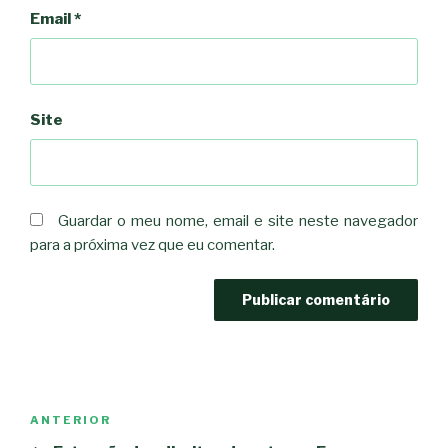
Email
*
Site
Guardar o meu nome, email e site neste navegador
para a próxima vez que eu comentar.
Navegação
Conteúdo
ANTERIOR
de
anterior