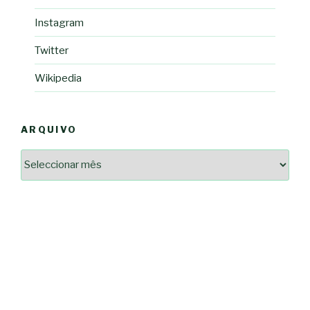
Instagram
Twitter
Wikipedia
ARQUIVO
Arquivo
2364a17ff3507501df1e6385392fce14825bc0cf6e096543633d9df08c13bf8c
-*-
5ad3764e127decc16ef049d68ad72809cf067c9c1963ae96b4900ef253874dc5
dda563b86f10322f3c86e597275d7f0baf48e2d3dfe445916557e5ab546c9b1d
2dd885ade01f4a84ce391643947d40e83bbcbe854929fe1b262327e6af0c384c
0b8a46ad57a9dec079d891fe35e4be78d462a88617ea7324f53630fc23140c66
163df7a08cb39ad3150966c38e6bfb512ced8986a24e5f5591cf08efe17053cb
7e18ad6ea605e728e901d7f06c1c0ed9b6bdf57af1a74aa97e3dcbacb049b7a7
-*-
80604b45f9ef0e31ae902a65ae32de7c9a3587fb764204318a242f33c8fe57cb
0ce9c9bbb7bf5237f61aa394a695ed2efe311a800817e5243e2be430c9e4cbab
a33b958c7c1fb5516abfe9252fef662adc2ab1e6360e476195f481b960d4f16e
acc91acc052185aeffc12c8c386ba3e5817e47f9db6ce28243013686a9ab556f