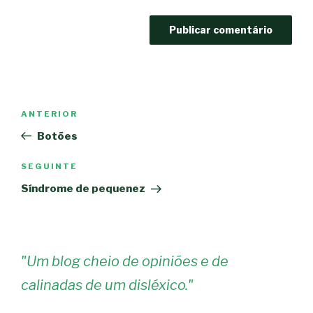
Navegação
Conteúdo
ANTERIOR
de
anterior
Botões
artigos
Conteúdo
SEGUINTE
seguinte
Síndrome de pequenez
"
Um blog cheio de opiniões e de
calinadas de um disléxico.
"