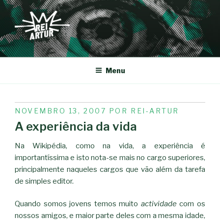
Saltar
para
o
conteúdo
REI-ARTUR
Menu
PUBLICADO
NOVEMBRO 13, 2007
POR
REI-ARTUR
EM
A experiência da vida
Na Wikipédia, como na vida, a experiência é
importantíssima e isto nota-se mais no cargo superiores,
principalmente naqueles cargos que vão além da tarefa
de simples editor.
Quando somos jovens temos muito
actividade
com os
nossos amigos, e maior parte deles com a mesma idade,