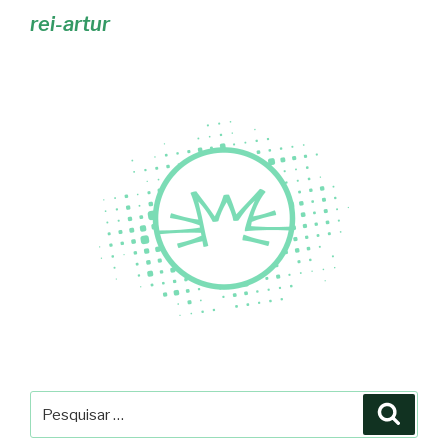
rei-artur
Pesquisar
Pesqu
por: