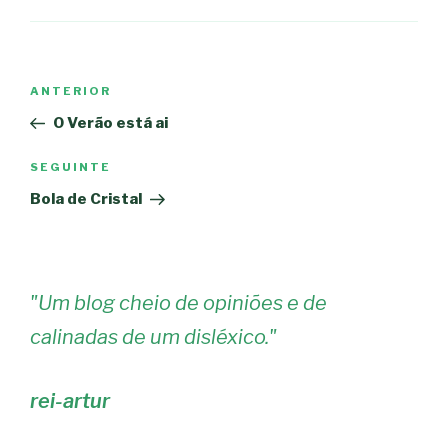
Navegação
Conteúdo
ANTERIOR
de
anterior
O Verão está ai
artigos
Conteúdo
SEGUINTE
seguinte
Bola de Cristal
"
Um blog cheio de opiniões e de
calinadas de um disléxico.
"
rei-artur