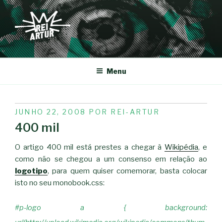
Saltar
para
o
conteúdo
REI-ARTUR
Menu
PUBLICADO
JUNHO 22, 2008
POR
REI-ARTUR
EM
400 mil
O artigo 400 mil está prestes a chegar à
Wikipédia
, e
como não se chegou a um consenso em relação ao
logotipo
, para quem quiser comemorar, basta colocar
isto no seu monobook.css:
#p-logo a { background: