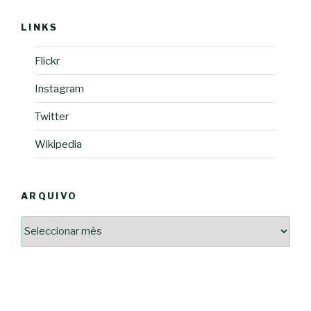
LINKS
Flickr
Instagram
Twitter
Wikipedia
ARQUIVO
Arquivo
2364a17ff3507501df1e6385392fce14825bc0cf6e096543633d9df08c13bf8c
-*-
5ad3764e127decc16ef049d68ad72809cf067c9c1963ae96b4900ef253874dc5
dda563b86f10322f3c86e597275d7f0baf48e2d3dfe445916557e5ab546c9b1d