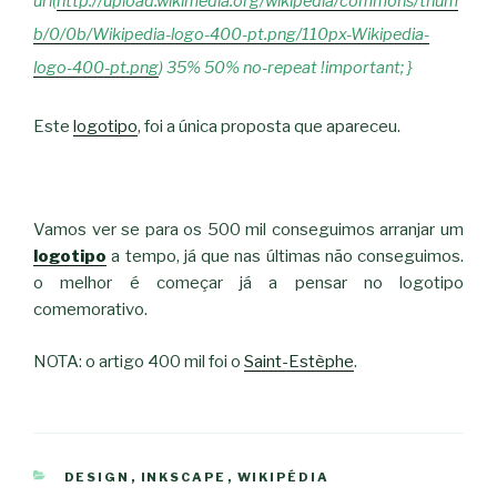
url(
http://upload.wikimedia.org/wikipedia/commons/thum
b/0/0b/Wikipedia-logo-400-pt.png/110px-Wikipedia-
logo-400-pt.png
) 35% 50% no-repeat !important; }
Este
logotipo
, foi a única proposta que apareceu.
Vamos ver se para os 500 mil conseguimos arranjar um
logotipo
a tempo, já que nas últimas não conseguimos.
o melhor é começar já a pensar no logotipo
comemorativo.
NOTA: o artigo 400 mil foi o
Saint-Estèphe
.
CATEGORIAS
DESIGN
,
INKSCAPE
,
WIKIPÉDIA