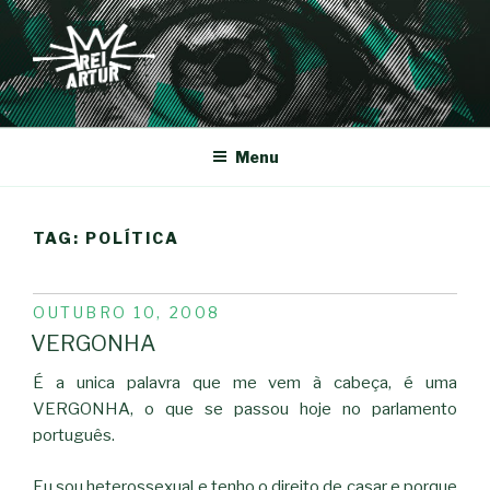
Saltar
para
o
conteúdo
REI-ARTUR
Menu
TAG:
POLÍTICA
PUBLICADO
OUTUBRO 10, 2008
EM
VERGONHA
É a unica palavra que me vem à cabeça, é uma
VERGONHA, o que se passou hoje no parlamento
português.
Eu sou heterossexual e tenho o direito de casar e porque