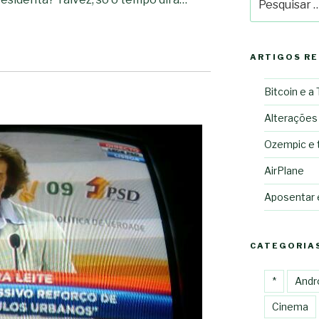
por:
ARTIGOS R
Bitcoin e a
Alterações
Ozempic e 
AirPlane
Aposentar
CATEGORIA
*
Andr
Cinema