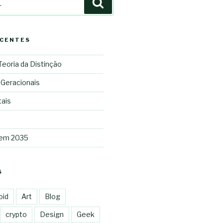
Pesquisar
ECENTES
 Teoria da Distinção
 Geracionais
tais
 em 2035
S
oid
Art
Blog
crypto
Design
Geek