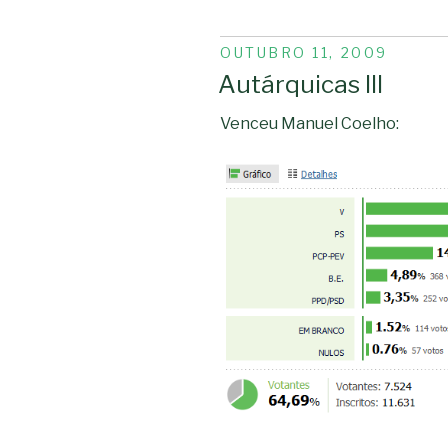
PUBLICADO
OUTUBRO 11, 2009
EM
Autárquicas III
Venceu Manuel Coelho: