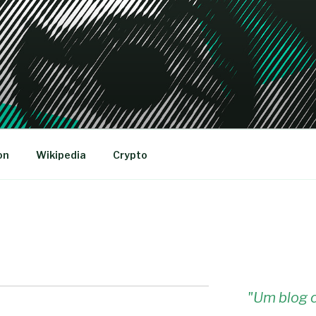
R
on
Wikipedia
Crypto
"
Um blog c