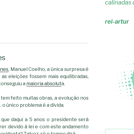
calinadas 
rei-artur
es
ines
, Manuel Coelho, a única surpresa é
 as eleições fossem mais equilibradas,
 conseguiu a
maioria absolut
a.
tem feito muitas obras, a evolução nos
 o único problema é a dívida.
 que daqui a 5 anos o presidente será
rer devido à lei e com este andamento
Pesquisar
esidenta? Talvez, só o tempo dirá…