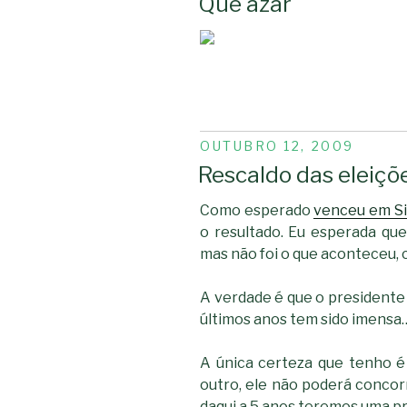
Que azar
PUBLICADO
OUTUBRO 12, 2009
EM
Rescaldo das eleiçõ
Como esperado
venceu em S
o resultado. Eu esperada que
mas não foi o que aconteceu,
A verdade é que o presidente 
últimos anos tem sido imensa…
A única certeza que tenho é
outro, ele não poderá concor
daqui a 5 anos teremos uma pr