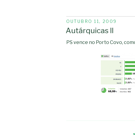
PUBLICADO
OUTUBRO 11, 2009
EM
Autárquicas II
PS vence no Porto Covo, com
Navegação