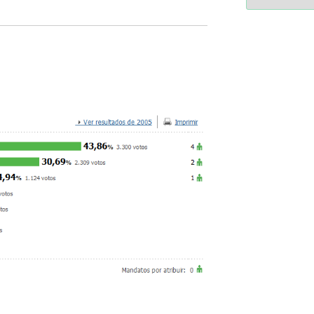
2364a17ff3507501df1e63853
-*-
5ad3764e127decc16ef049d6
dda563b86f10322f3c86e597
2dd885ade01f4a84ce39164
0b8a46ad57a9dec079d891f
163df7a08cb39ad3150966c3
7e18ad6ea605e728e901d7f0
-*-
80604b45f9ef0e31ae902a6
0ce9c9bbb7bf5237f61aa39
a33b958c7c1fb5516abfe925
acc91acc052185aeffc12c8c
fc962c0b469ab86742e6ec9
d721cae6d86a538c80fb0480