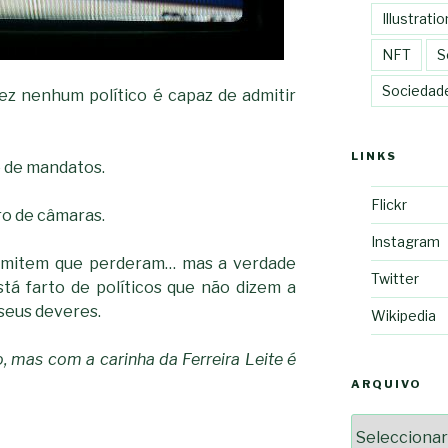
Illustratio
NFT
S
Sociedad
ez nenhum político é capaz de admitir
LINKS
 de mandatos.
Flickr
o de câmaras.
Instagram
admitem que perderam… mas a verdade
Twitter
tá farto de políticos que não dizem a
seus deveres.
Wikipedia
o, mas com a carinha da Ferreira Leite é
ARQUIVO
Arquivo