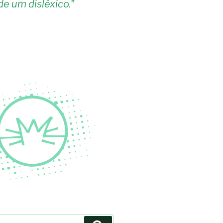
de um disléxico.
"