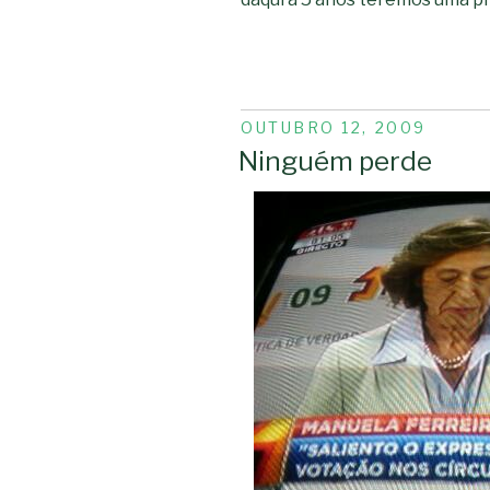
PUBLICADO
OUTUBRO 12, 2009
EM
Ninguém perde