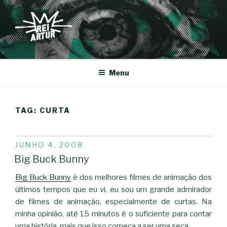
Saltar
para
o
conteúdo
REI-ARTUR
Menu
TAG:
CURTA
PUBLICADO
JUNHO 4, 2008
EM
Big Buck Bunny
Big Buck Bunny
é dos melhores filmes de animação dos
últimos tempos que eu vi, eu sou um grande admirador
de filmes de animação, especialmente de curtas. Na
minha opinião, até 15 minutos é o suficiente para contar
uma história, mais que isso começa a ser uma seca.