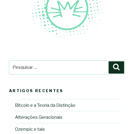
Pesquisar
Pesqu
por:
ARTIGOS RECENTES
Bitcoin e a Teoria da Distinção
Alterações Geracionais
Ozempic e tais