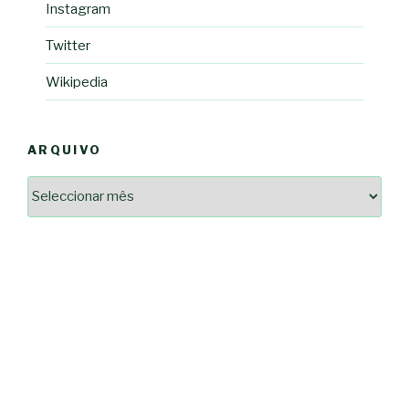
Instagram
Twitter
Wikipedia
ARQUIVO
Arquivo
2364a17ff3507501df1e6385392fce14825bc0cf6e096543633d9df08c13bf8c
-*-
5ad3764e127decc16ef049d68ad72809cf067c9c1963ae96b4900ef253874dc5
dda563b86f10322f3c86e597275d7f0baf48e2d3dfe445916557e5ab546c9b1d
2dd885ade01f4a84ce391643947d40e83bbcbe854929fe1b262327e6af0c384c
0b8a46ad57a9dec079d891fe35e4be78d462a88617ea7324f53630fc23140c66
163df7a08cb39ad3150966c38e6bfb512ced8986a24e5f5591cf08efe17053cb
7e18ad6ea605e728e901d7f06c1c0ed9b6bdf57af1a74aa97e3dcbacb049b7a7
-*-
80604b45f9ef0e31ae902a65ae32de7c9a3587fb764204318a242f33c8fe57cb
0ce9c9bbb7bf5237f61aa394a695ed2efe311a800817e5243e2be430c9e4cbab
a33b958c7c1fb5516abfe9252fef662adc2ab1e6360e476195f481b960d4f16e
acc91acc052185aeffc12c8c386ba3e5817e47f9db6ce28243013686a9ab556f
fc962c0b469ab86742e6ec9f444101e93fbb9b06f537db30596b3744b95899c0
d721cae6d86a538c80fb0480b358106d37292cc7ec581d624fe5047039c65a94