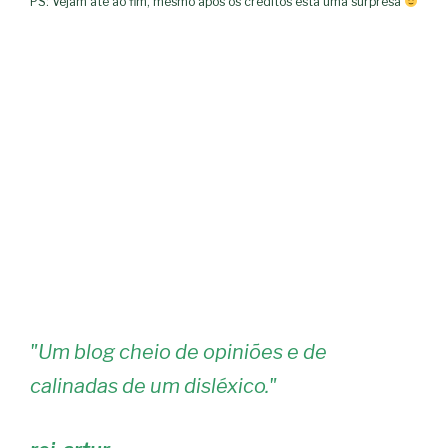
PS: Vejam até ao fim, mesmo após os créditos está uma surpresa
"
Um blog cheio de opiniões e de
calinadas de um disléxico.
"