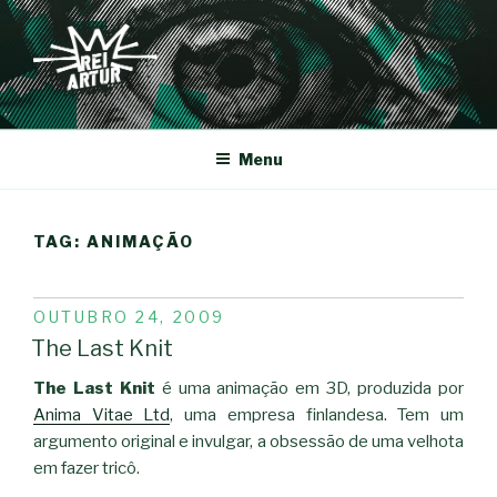
Saltar
para
o
conteúdo
REI-ARTUR
Menu
TAG:
ANIMAÇÃO
PUBLICADO
OUTUBRO 24, 2009
EM
The Last Knit
The Last Knit
é uma animação em 3D, produzida por
Anima Vitae Ltd
, uma empresa finlandesa. Tem um
argumento original e invulgar, a obsessão de uma velhota
em fazer tricô.