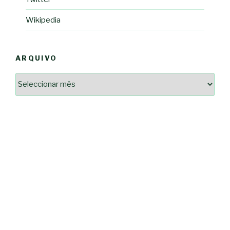
Wikipedia
ARQUIVO
Arquivo
2364a17ff3507501df1e6385392fce14825bc0cf6e096543633d9df08c13bf8c
-*-
5ad3764e127decc16ef049d68ad72809cf067c9c1963ae96b4900ef253874dc5
dda563b86f10322f3c86e597275d7f0baf48e2d3dfe445916557e5ab546c9b1d
2dd885ade01f4a84ce391643947d40e83bbcbe854929fe1b262327e6af0c384c
0b8a46ad57a9dec079d891fe35e4be78d462a88617ea7324f53630fc23140c66
163df7a08cb39ad3150966c38e6bfb512ced8986a24e5f5591cf08efe17053cb
7e18ad6ea605e728e901d7f06c1c0ed9b6bdf57af1a74aa97e3dcbacb049b7a7
-*-
80604b45f9ef0e31ae902a65ae32de7c9a3587fb764204318a242f33c8fe57cb
0ce9c9bbb7bf5237f61aa394a695ed2efe311a800817e5243e2be430c9e4cbab
a33b958c7c1fb5516abfe9252fef662adc2ab1e6360e476195f481b960d4f16e
acc91acc052185aeffc12c8c386ba3e5817e47f9db6ce28243013686a9ab556f
fc962c0b469ab86742e6ec9f444101e93fbb9b06f537db30596b3744b95899c0
d721cae6d86a538c80fb0480b358106d37292cc7ec581d624fe5047039c65a94