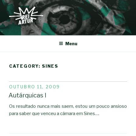
Saltar
para
o
conteúdo
REI-ARTUR
Menu
CATEGORY:
SINES
PUBLICADO
OUTUBRO 11, 2009
EM
Autárquicas I
Os resultado nunca mais saem, estou um pouco ansioso
para saber que venceu a câmara em Sines….