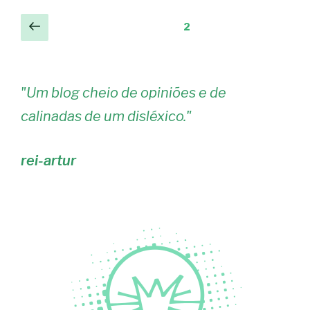
Navegação
Página
Página
2
anterior
de
artigos
"
Um blog cheio de opiniões e de
calinadas de um disléxico.
"
rei-artur