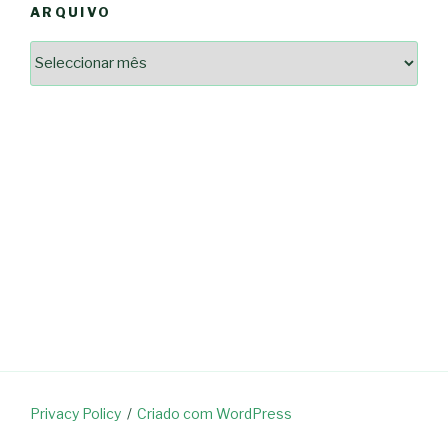
ARQUIVO
Arquivo
2364a17ff3507501df1e6385392fce14825bc0cf6e096543633d9df08c13bf8c
-*-
5ad3764e127decc16ef049d68ad72809cf067c9c1963ae96b4900ef253874dc5
dda563b86f10322f3c86e597275d7f0baf48e2d3dfe445916557e5ab546c9b1d
2dd885ade01f4a84ce391643947d40e83bbcbe854929fe1b262327e6af0c384c
0b8a46ad57a9dec079d891fe35e4be78d462a88617ea7324f53630fc23140c66
163df7a08cb39ad3150966c38e6bfb512ced8986a24e5f5591cf08efe17053cb
7e18ad6ea605e728e901d7f06c1c0ed9b6bdf57af1a74aa97e3dcbacb049b7a7
-*-
80604b45f9ef0e31ae902a65ae32de7c9a3587fb764204318a242f33c8fe57cb
0ce9c9bbb7bf5237f61aa394a695ed2efe311a800817e5243e2be430c9e4cbab
a33b958c7c1fb5516abfe9252fef662adc2ab1e6360e476195f481b960d4f16e
acc91acc052185aeffc12c8c386ba3e5817e47f9db6ce28243013686a9ab556f
fc962c0b469ab86742e6ec9f444101e93fbb9b06f537db30596b3744b95899c0
d721cae6d86a538c80fb0480b358106d37292cc7ec581d624fe5047039c65a94
Privacy Policy
Criado com WordPress