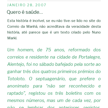
PUBLICADO
JANEIRO 28, 2007
EM
Quero é saúde…
Esta história é incrível, se eu não tive-se lido no site do
Correio da Manhã, não acreditava da veracidade desta
história, até parece que é um texto criado pelo Nuno
Markl.
Um homem, de 75 anos, reformado dos
correios e residente na cidade de Portalegre,
Alentejo, foi no sábado bafejado pela sorte ao
ganhar três dos quatros primeiros prémios do
Totoloto. O septuagenário, que prefere o
anonimato para “não ser reconhecido e
raptado”, registou os três boletins com os
mesmos números, mas um de cada vez, por
não se lembrar dos anteriores registos.