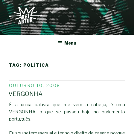
Saltar
para
o
conteúdo
REI-ARTUR
Menu
TAG:
POLÍTICA
PUBLICADO
OUTUBRO 10, 2008
EM
VERGONHA
É a unica palavra que me vem à cabeça, é uma
VERGONHA, o que se passou hoje no parlamento
português.
Eu sou heterossexual e tenho o direito de casar e porque