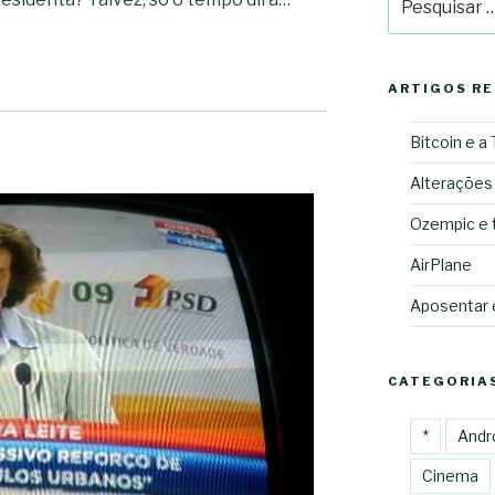
por:
ARTIGOS R
Bitcoin e a
Alterações
Ozempic e 
AirPlane
Aposentar
CATEGORIA
*
Andr
Cinema