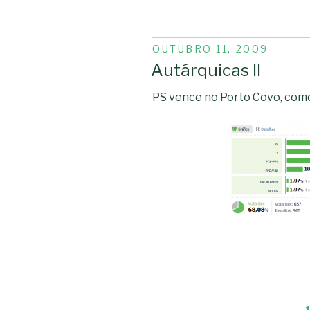
PUBLICADO
OUTUBRO 11, 2009
EM
Autárquicas II
PS vence no Porto Covo, com
Navegação