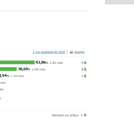
2364a17ff3507501df1e63853
-*-
5ad3764e127decc16ef049d6
dda563b86f10322f3c86e597
2dd885ade01f4a84ce39164
0b8a46ad57a9dec079d891f
163df7a08cb39ad3150966c3
7e18ad6ea605e728e901d7f0
-*-
80604b45f9ef0e31ae902a6
0ce9c9bbb7bf5237f61aa39
a33b958c7c1fb5516abfe925
acc91acc052185aeffc12c8c
fc962c0b469ab86742e6ec9
d721cae6d86a538c80fb0480