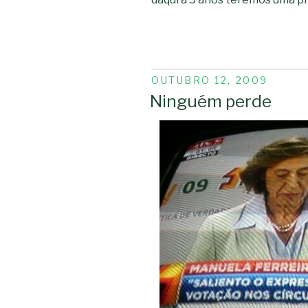
PUBLICADO
OUTUBRO 12, 2009
EM
Ninguém perde