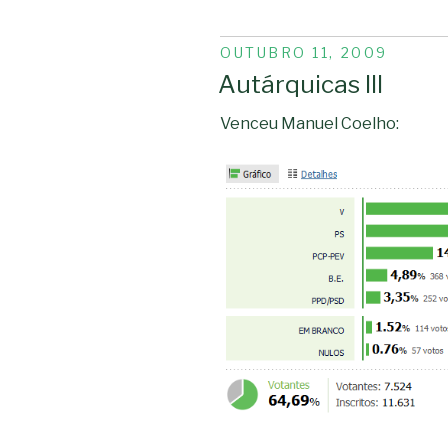
PUBLICADO
OUTUBRO 11, 2009
EM
Autárquicas III
Venceu Manuel Coelho: