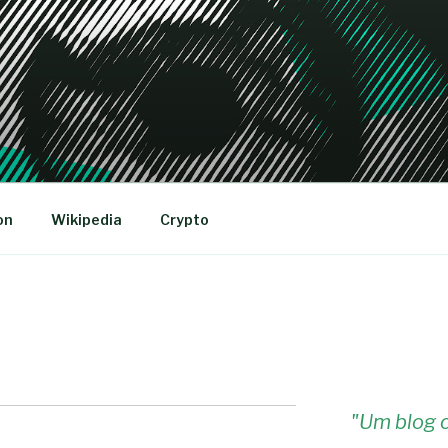
R
on
Wikipedia
Crypto
"
Um blog c