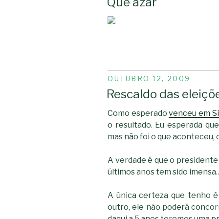
Que azar
PUBLICADO
OUTUBRO 12, 2009
EM
Rescaldo das eleiçõ
Como esperado
venceu em S
o resultado. Eu esperada que
mas não foi o que aconteceu,
A verdade é que o presidente 
últimos anos tem sido imensa…
A única certeza que tenho é
outro, ele não poderá concor
daqui a 5 anos teremos uma pr