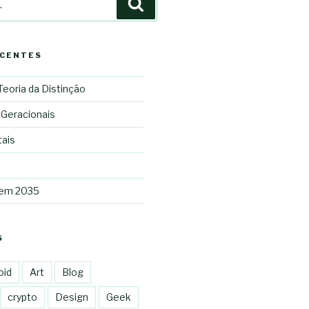
Pesquisar
ECENTES
 Teoria da Distinção
 Geracionais
tais
 em 2035
S
oid
Art
Blog
crypto
Design
Geek