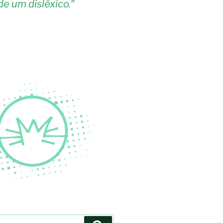
de um disléxico.
"