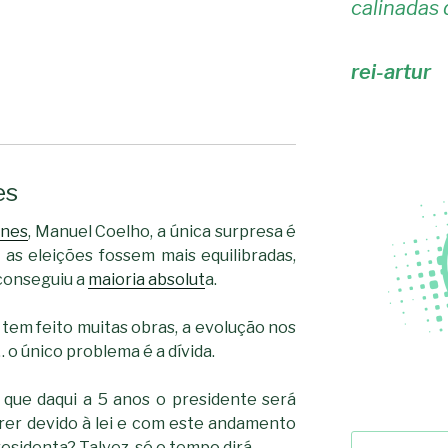
calinadas 
rei-artur
es
ines
, Manuel Coelho, a única surpresa é
 as eleições fossem mais equilibradas,
 conseguiu a
maioria absolut
a.
tem feito muitas obras, a evolução nos
 o único problema é a dívida.
 que daqui a 5 anos o presidente será
rer devido à lei e com este andamento
Pesquisar
esidenta? Talvez, só o tempo dirá…