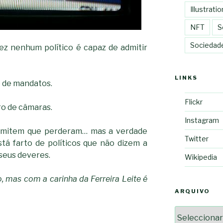
Illustratio
NFT
S
Sociedad
ez nenhum político é capaz de admitir
LINKS
 de mandatos.
Flickr
o de câmaras.
Instagram
admitem que perderam… mas a verdade
Twitter
tá farto de políticos que não dizem a
seus deveres.
Wikipedia
o, mas com a carinha da Ferreira Leite é
ARQUIVO
Arquivo