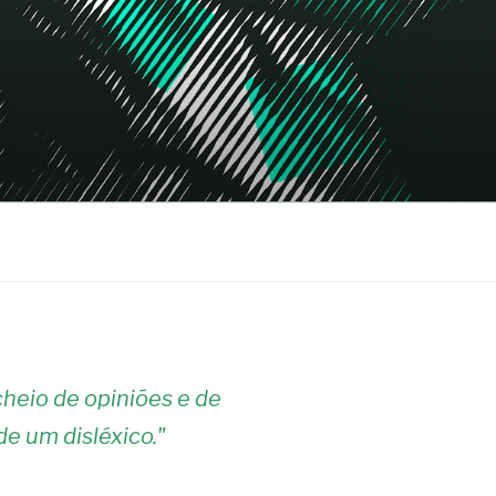
heio de opiniões e de
de um disléxico.
"