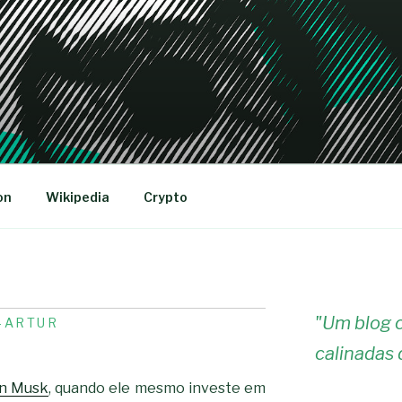
R
on
Wikipedia
Crypto
"
Um blog c
-ARTUR
calinadas 
on Musk
, quando ele mesmo investe em