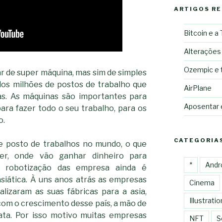
ARTIGOS R
Bitcoin e a
Alterações
Ozempic e 
ar de super máquina, mas sim de simples
dos milhões de postos de trabalho que
AirPlane
as. As máquinas são importantes para
Aposentar
ra fazer todo o seu trabalho, para os
o.
CATEGORIA
e posto de trabalhos no mundo, o que
er, onde vão ganhar dinheiro para
*
Andr
 robotização das empresa ainda é
siática. À uns anos atrás as empresas
Cinema
lizaram as suas fábricas para a asia,
Illustratio
com o crescimento desse país, a mão de
ata. Por isso motivo muitas empresas
NFT
S