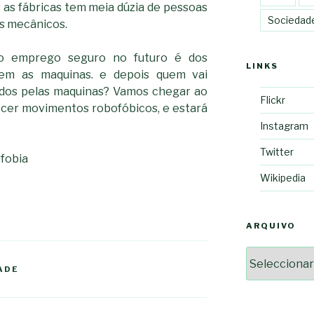
s as fábricas tem meia dúzia de pessoas
Sociedad
s mecânicos.
o emprego seguro no futuro é dos
LINKS
em as maquinas. e depois quem vai
idos pelas maquinas? Vamos chegar ao
Flickr
cer movimentos robofóbicos, e estará
Instagram
Twitter
Wikipedia
ARQUIVO
Arquivo
ADE
2364a17ff3507501df1e63853