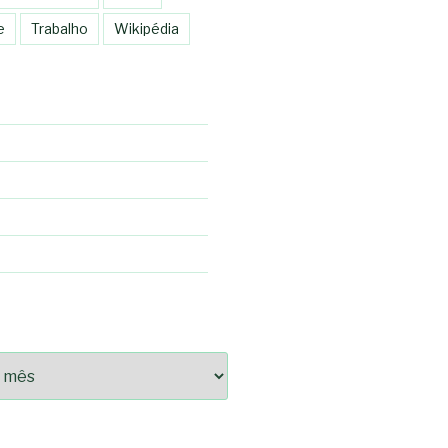
e
Trabalho
Wikipédia
92fce14825bc0cf6e096543633d9df08c13bf8c