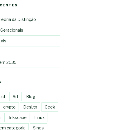
ECENTES
 Teoria da Distinção
 Geracionais
tais
 em 2035
S
oid
Art
Blog
crypto
Design
Geek
n
Inkscape
Linux
em categoria
Sines