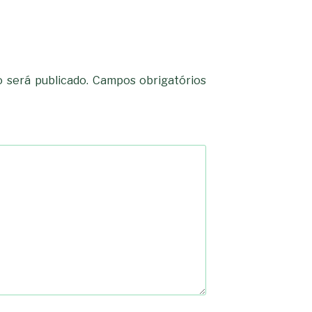
-*-
5ad3764e127decc16ef049d6
dda563b86f10322f3c86e597
2dd885ade01f4a84ce39164
0b8a46ad57a9dec079d891f
163df7a08cb39ad3150966c3
7e18ad6ea605e728e901d7f0
-*-
80604b45f9ef0e31ae902a6
0ce9c9bbb7bf5237f61aa39
 será publicado.
Campos obrigatórios
a33b958c7c1fb5516abfe925
acc91acc052185aeffc12c8c
fc962c0b469ab86742e6ec9
d721cae6d86a538c80fb0480