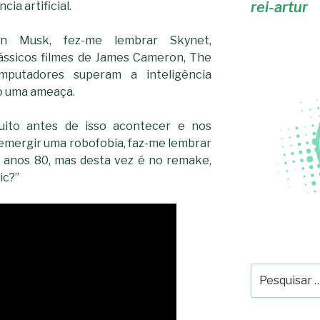
rei-artur
ia artificial.
n Musk, fez-me lembrar Skynet,
 clássicos filmes de James Cameron, The
mputadores superam a inteligência
o uma ameaça.
ito antes de isso acontecer e nos
emergir uma robofobia, faz-me lembrar
de anos 80, mas desta vez é no remake,
ic?”
Pesquisar
por: