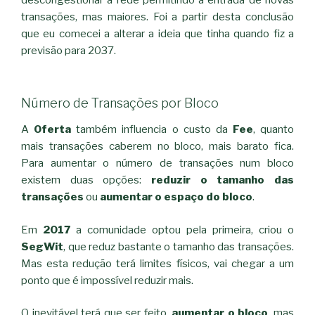
descongestionar a rede permitindo a entrada de novas
transações, mas maiores. Foi a partir desta conclusão
que eu comecei a alterar a ideia que tinha quando fiz a
previsão para 2037.
Número de Transações por Bloco
A
Oferta
também influencia o custo da
Fee
, quanto
mais transações caberem no bloco, mais barato fica.
Para aumentar o número de transações num bloco
existem duas opções:
reduzir o tamanho das
transações
ou
aumentar o espaço do bloco
.
Em
2017
a comunidade optou pela primeira, criou o
SegWit
, que reduz bastante o tamanho das transações.
Mas esta redução terá limites físicos, vai chegar a um
ponto que é impossível reduzir mais.
O inevitável terá que ser feito,
aumentar o bloco
, mas