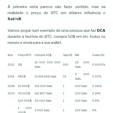
À primeira vista parece não fazer sentido, mas na
realidade o preço do BTC em dólares influência o
Sat/vB
.
Vamos pegar num exemplo de uma pessoa que faz
DCA
durante a história do BTC, compra 50$ em btc todos os
meses e envia para a sua wallet.
Ano
Preço BTC
Compra 50$
Sat/vB
Fee
Custo (%)
10 000 000 000
20 000
2012
5$
100
0.0002%
Sats
Sats
3 000
2014
480$
10 416 666 Sats
15
0.02%
Sats
2018
16 000$
312 500 Sats
1
200 Sats
0.06%
2022
35 000$
142 857 Sats
1
200 Sats
0.14%
100 000$
50 000 Sats
1
200 Sats
0.4%
1 000
5 000 Sats
1
200 Sats
4%
000$