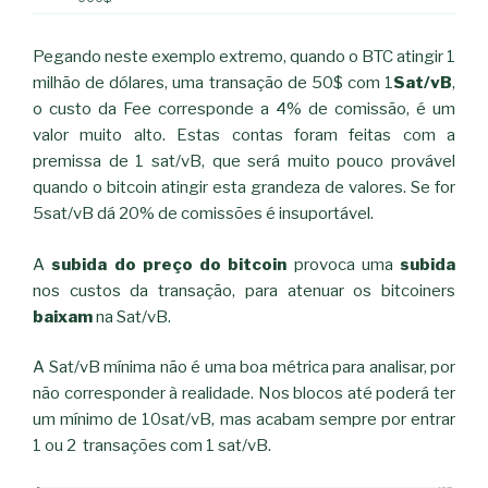
Pegando neste exemplo extremo, quando o BTC atingir 1
milhão de dólares, uma transação de 50$ com 1
Sat/vB
,
o custo da Fee corresponde a 4% de comissão, é um
valor muito alto. Estas contas foram feitas com a
premissa de 1 sat/vB, que será muito pouco provável
quando o bitcoin atingir esta grandeza de valores. Se for
5sat/vB dá 20% de comissões é insuportável.
A
subida do preço do bitcoin
provoca uma
subida
nos custos da transação, para atenuar os bitcoiners
baixam
na Sat/vB.
A Sat/vB mínima não é uma boa métrica para analisar, por
não corresponder à realidade. Nos blocos até poderá ter
um mínimo de 10sat/vB, mas acabam sempre por entrar
1 ou 2 transações com 1 sat/vB.