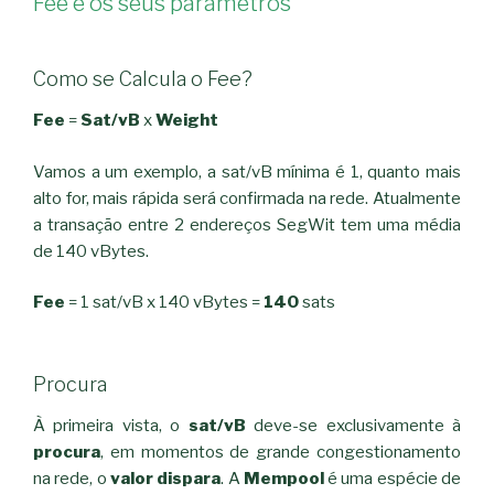
Fee e os seus parâmetros
Como se Calcula o Fee?
Fee
=
Sat/vB
x
Weight
Vamos a um exemplo, a sat/vB mínima é 1, quanto mais
alto for, mais rápida será confirmada na rede. Atualmente
a transação entre 2 endereços SegWit tem uma média
de 140 vBytes.
Fee
= 1 sat/vB x 140 vBytes =
140
sats
Procura
À primeira vista, o
sat/vB
deve-se exclusivamente à
procura
, em momentos de grande congestionamento
na rede, o
valor dispara
. A
Mempool
é uma espécie de