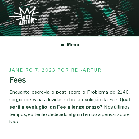
Saltar
para
o
conteúdo
REI-ARTUR
Menu
PUBLICADO
JANEIRO 7, 2023
POR
REI-ARTUR
EM
Fees
Enquanto escrevia o
post sobre o Problema de 2140
,
surgiu-me várias dúvidas sobre a evolução da Fee.
Qual
será a evolução da Fee a longo prazo?
Nos últimos
tempos, eu tenho dedicado algum tempo a pensar sobre
isso.