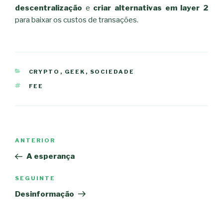
descentralização
e
criar alternativas em layer 2
para baixar os custos de transações.
CATEGORIAS
CRYPTO
,
GEEK
,
SOCIEDADE
ETIQUETAS
FEE
Navegação
Conteúdo
ANTERIOR
de
anterior
A esperança
artigos
Conteúdo
SEGUINTE
seguinte
Desinformação