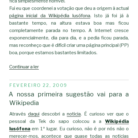
fica simplesmente horrível.
Fui eu que coordenei a votação que deu a origem à actual
página inicial da Wikipédia lusófona
. Isto já foi já à
bastante tempo, na altura estava boa mas ficou
completamente parada no tempo. A Internet cresce
exponencialmente, dia para dia, e a pedia ficou parada,
mas reconheço que é difícil criar uma página principal (PP)
boa, porque estamos bastantes limitados.
“Simplesmente
Continuar a ler
horrível”
PUBLICADO
FEVEREIRO 22, 2009
EM
A nossa primeira sugestão vai para a
Wikipedia
Através
daqui
descobri a
noticia
. É curioso ver que o
pessoal da Tek do sapo colocou a a
Wikipédia
lusófona
em 1º lugar. Eu curioso, não é por nós não o
merecer-mos, acontece que quase todas as noticias