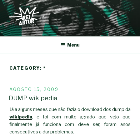
Saltar
para
o
conteúdo
REI-ARTUR
Menu
CATEGORY:
*
PUBLICADO
AGOSTO 15, 2009
EM
DUMP wikipedia
Já a alguns meses que não fazia o download dos
dump
da
wikipedia
, e foi com muito agrado que vejo que
finalmente já funciona com deve ser, foram anos
consecutivos a dar problemas.