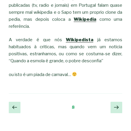
publicadas (tv, radio e jornais) em Portugal falam quase
sempre mal wikipedia e o Sapo tem um proprio clone da
pedia, mas depois coloca a
Wikipedia
como uma
referência.
A verdade é que nós
Wikipedista
já estamos
habituados à criticas, mas quando vem um noticia
positivas, estranhamos, ou como se costuma-se dizer,
“Quando a esmola é grande, o pobre desconfia”
ou isto é um piada de carnaval…
Navegação
Página
Pági
Página
8
anterior
segu
de
artigos