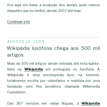
fica aqui em baixo a evolução dos dumps (pelo menos
daqueles que eu tenho), desde 2007 até hoje.
“DUMP
Continuar a ler
wikipedia”
PUBLICADO
AGOSTO 13, 2009
EM
Wikipédia lusófona chega aos 500 mil
artigos
Mais de 500 mil artigos deram entrada, até esta quinta-
feira, na
Wikipédia
em português ou lusófona. A
Wikipédia é uma enciclopédia livre, na Internet,
totalmente escrita por voluntários e mantida por uma
fundação sem fins lucrativos chamada Wikimedia
Foundation.
Das 267 versões em várias línguas, a
Wikipédia