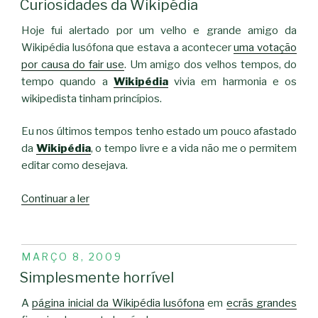
Curiosidades da Wikipédia
Hoje fui alertado por um velho e grande amigo da
Wikipédia lusófona que estava a acontecer
uma votação
por causa do fair use
. Um amigo dos velhos tempos, do
tempo quando a
Wikipédia
vivia em harmonia e os
wikipedista tinham princípios.
Eu nos últimos tempos tenho estado um pouco afastado
da
Wikipédia
, o tempo livre e a vida não me o permitem
editar como desejava.
“Curiosidades
Continuar a ler
da
Wikipédia”
PUBLICADO
MARÇO 8, 2009
EM
Simplesmente horrível
A
página inicial da Wikipédia lusófona
em
ecrãs grandes